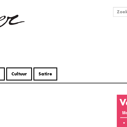
Zo
Zoek
Cultuur
Satire
V
Me