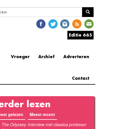
ekveld
en
Editie 665
Vroeger
Archief
Adverteren
Contact
erder lezen
est gelezen
Meest recent
(actieve tabblad)
The Odyssey: Interview met classica professor