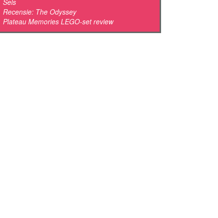
Sels
Recensie: The Odyssey
Plateau Memories LEGO-set review