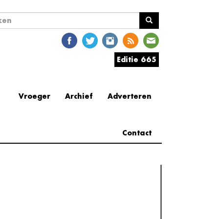
ekveld
en
Editie 665
Vroeger
Archief
Adverteren
Contact
erder lezen
est gelezen
(actieve tabblad)
Meest recent
Recensie: The Odyssey