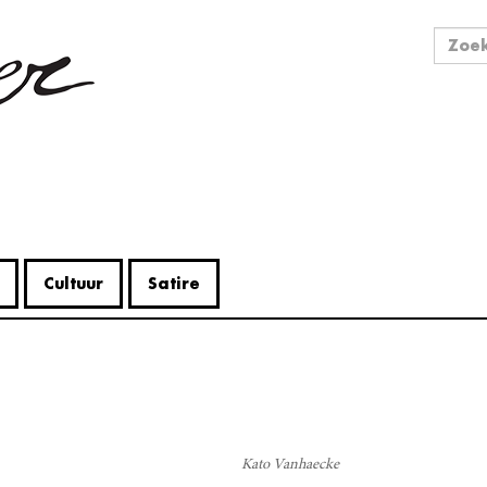
Zo
Zoek
Cultuur
Satire
V
Me
Kato Vanhaecke