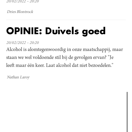
20/02/2022 – 20:20
Dries Blontrock
OPINIE: Duivels goed
20/02/2022 – 20:20
Alcohol is alomtegenwoordig in onze maatschappij, maar
staan we wel voldoende stil bij de gevolgen ervan? "Je
leeft maar één keer. Laat alcohol dat niet bezoedelen."
Nathan Laroy
Verder lezen
Meest gelezen
Meest recent
(actieve tabblad)
The Odyssey: Interview met classica professor Sels
Recensie: The Odyssey
Plateau Memories LEGO-set review