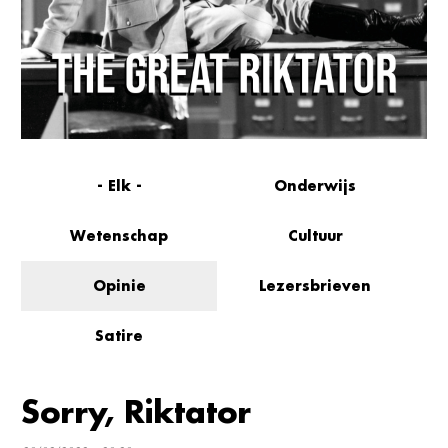
- Elk -
Onderwijs
Wetenschap
Cultuur
Opinie
Lezersbrieven
Satire
Sorry, Riktator