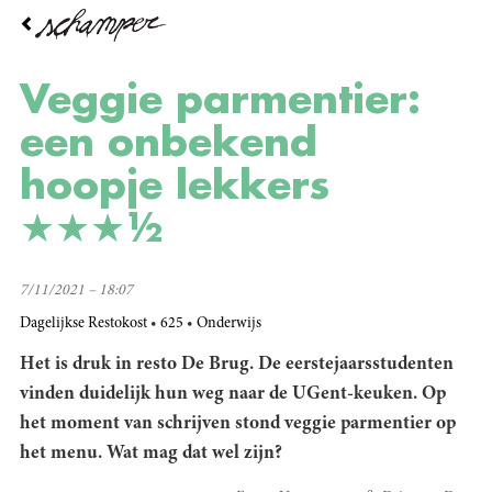
Overslaan
en
naar
de
Veggie parmentier:
inhoud
gaan
een onbekend
hoopje lekkers
★★★½
7/11/2021 – 18:07
Dagelijkse Restokost
625
Onderwijs
Het is druk in resto De Brug. De eerstejaarsstudenten
vinden duidelijk hun weg naar de UGent-keuken. Op
het moment van schrijven stond veggie parmentier op
het menu. Wat mag dat wel zijn?