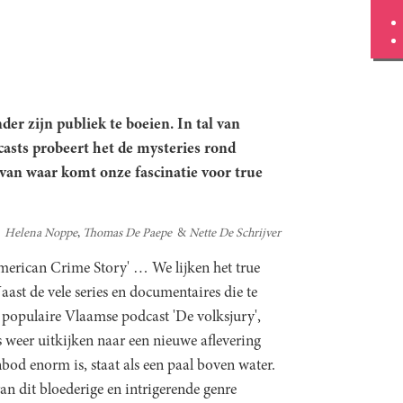
der zijn publiek te boeien. In tal van
asts probeert het de mysteries rond
van waar komt onze fascinatie voor true
Helena Noppe
Thomas De Paepe
Nette De Schrijver
American Crime Story'
… We lijken het true
ast de vele series en documentaires die te
e populaire Vlaamse podcast 'De volksjury',
s weer uitkijken naar een nieuwe aflevering
d enorm is, staat als een paal boven water.
 dit bloederige en intrigerende genre