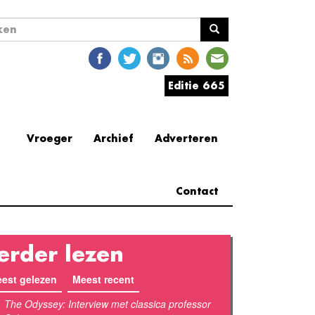
ekveld
en
Editie 665
Vroeger
Archief
Adverteren
Contact
erder lezen
est gelezen
Meest recent
(actieve tabblad)
The Odyssey: Interview met classica professor