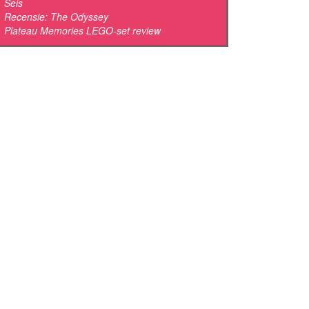
Sels
Recensie: The Odyssey
Plateau Memories LEGO-set review