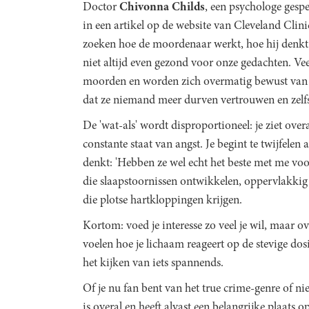
Doctor
Chivonna Childs
, een psychologe gespe
in een artikel op de
website van Cleveland Clinic
zoeken hoe de moordenaar werkt, hoe hij denkt 
niet altijd even gezond voor onze gedachten. Ve
moorden en worden zich overmatig bewust van
dat ze niemand meer durven vertrouwen en zelfs 
De 'wat-als' wordt disproportioneel: je ziet over
constante staat van angst. Je begint te twijfelen
denkt: 'Hebben ze wel echt het beste met me voor,
die slaapstoornissen ontwikkelen, oppervlakkig
die plotse hartkloppingen krijgen.
Kortom: voed je interesse zo veel je wil, maar ov
voelen hoe je lichaam reageert op de stevige dosi
het kijken van iets spannends.
Of je nu fan bent van het true crime-genre of nie
is overal en heeft alvast een belangrijke plaats o