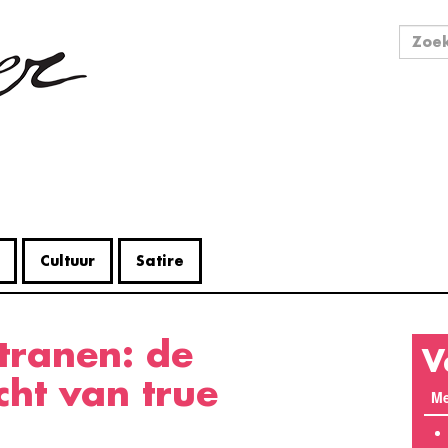
Zo
Zoek
Cultuur
Satire
V
ht van true
Me