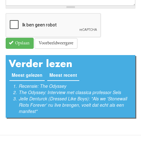
Voorbeeldweergave
Opslaan
Verder lezen
Meest gelezen
(actieve tabblad)
Meest recent
Recensie: The Odyssey
The Odyssey: Interview met classica professor Sels
Jelle Denturck (Dressed Like Boys): "Als we 'Stonewall
Riots Forever' nu live brengen, voelt dat echt als een
manifest"