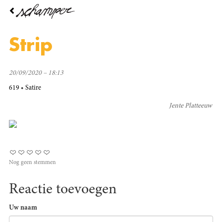
Overslaan
en
naar
de
Strip
inhoud
gaan
20/09/2020 – 18:13
619
Satire
Jente Platteeuw
Nog geen stemmen
Reactie toevoegen
Uw naam