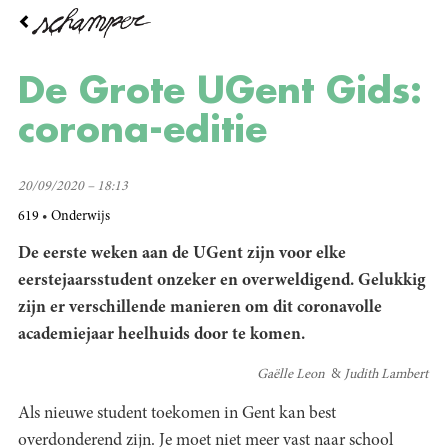
Overslaan
en
naar
de
De Grote UGent Gids:
inhoud
gaan
corona-editie
20/09/2020 – 18:13
619
Onderwijs
De eerste weken aan de UGent zijn voor elke
eerstejaarsstudent onzeker en overweldigend. Gelukkig
zijn er verschillende manieren om dit coronavolle
academiejaar heelhuids door te komen.
Gaëlle Leon
Judith Lambert
Als nieuwe student toekomen in Gent kan best
overdonderend zijn. Je moet niet meer vast naar school