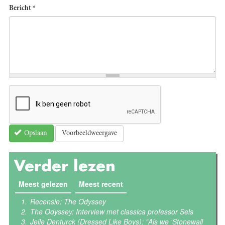
Bericht
*
Voorbeeldweergave
Opslaan
Verder lezen
Meest gelezen
(actieve tabblad)
Meest recent
Recensie: The Odyssey
The Odyssey: Interview met classica professor Sels
Jelle Denturck (Dressed Like Boys): "Als we 'Stonewall