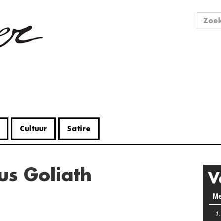
Zo
Zoek
Cultuur
Satire
sus Goliath
V
Me