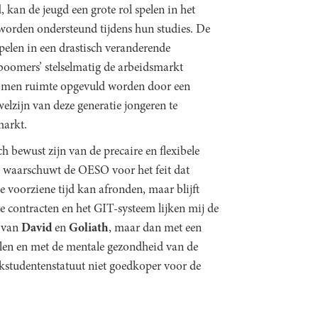
, kan de jeugd een grote rol spelen in het
 worden ondersteund tijdens hun studies. De
pelen in een drastisch veranderende
‘boomers’ stelselmatig de arbeidsmarkt
komen ruimte opgevuld worden door een
welzijn van deze generatie jongeren te
markt.
ich bewust zijn van de precaire en flexibele
Zo waarschuwt de OESO voor het feit dat
e voorziene tijd kan afronden, maar blijft
e contracten en het GIT-systeem lijken mij de
l van
David
en
Goliath
, maar dan met een
ellen en met de mentale gezondheid van de
erkstudentenstatuut niet goedkoper voor de