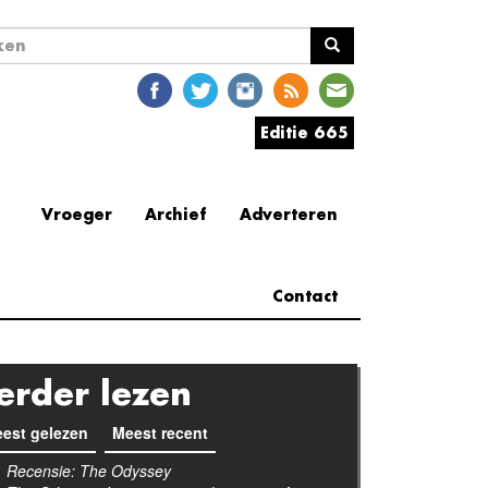
ekveld
en
Editie 665
Vroeger
Archief
Adverteren
Contact
erder lezen
est gelezen
(actieve tabblad)
Meest recent
Recensie: The Odyssey