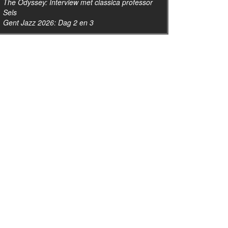
The Odyssey: Interview met classica professor
Sels
Gent Jazz 2026: Dag 2 en 3