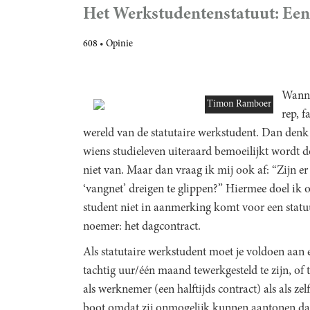
Het Werkstudentenstatuut: Een
608
Opinie
Wanne
Timon Ramboer
rep, f
wereld van de statutaire werkstudent. Dan denk i
wiens studieleven uiteraard bemoeilijkt wordt d
niet van. Maar dan vraag ik mij ook af: “Zijn er
‘vangnet’ dreigen te glippen?” Hiermee doel ik o
student niet in aanmerking komt voor een statu
noemer: het dagcontract.
Als statutaire werkstudent moet je voldoen aan e
tachtig uur/één maand tewerkgesteld te zijn, of 
als werknemer (een halftijds contract) als als zel
boot omdat zij onmogelijk kunnen aantonen dat z