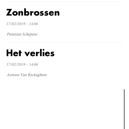
Zonbrossen
17/02/2019 – 14:06
Pieterjan Schepens
Het verlies
17/02/2019 – 14:06
Antoon Van Ryckeghem
Verder lezen
Meest gelezen
Meest recent
(actieve tabblad)
The Odyssey: Interview met classica professor Sels
Recensie: The Odyssey
Plateau Memories LEGO-set review