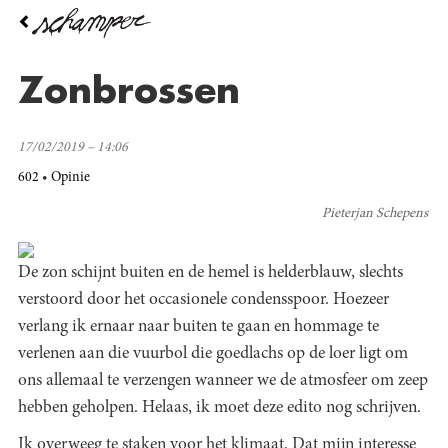
Overslaan
en
naar
de
Zonbrossen
inhoud
gaan
17/02/2019 – 14:06
602
Opinie
Pieterjan Schepens
De zon schijnt buiten en de hemel is helderblauw, slechts
verstoord door het occasionele condensspoor. Hoezeer
verlang ik ernaar naar buiten te gaan en hommage te
verlenen aan die vuurbol die goedlachs op de loer ligt om
ons allemaal te verzengen wanneer we de atmosfeer om zeep
hebben geholpen. Helaas, ik moet deze edito nog schrijven.
Ik overweeg te staken voor het klimaat. Dat mijn interesse