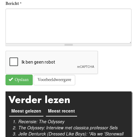
Bericht
*
Voorbeeldweergave
Opslaan
Verder lezen
Meest gelezen
(actieve tabblad)
Meest recent
Recensie: The Odyssey
The Odyssey: Interview met classica professor Sels
Jelle Denturck (Dressed Like Boys): "Als we 'Stonewall