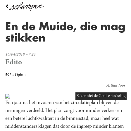
Overslaan
en
naar
de
En de Muide, die mag
inhoud
gaan
stikken
16/04/2018 – 7:24
Edito
592
Opinie
Arthur Joos
Zeker niet de Gentse stadsring
Een jaar na het invoeren van het circulatieplan blijven de
meningen verdeeld. Het plan zorgt voor minder verkeer en
een betere luchtkwaliteit in de binnenstad, maar heel wat
middenstanders klagen dat door de ingreep minder klanten