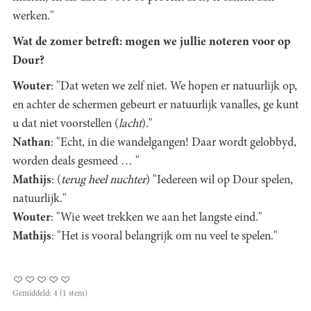
werken."
Wat de zomer betreft: mogen we jullie noteren voor op
Dour?
Wouter
: "Dat weten we zelf niet. We hopen er natuurlijk op,
en achter de schermen gebeurt er natuurlijk vanalles, ge kunt
u dat niet voorstellen (
lacht
)."
Nathan
: "Echt, in die wandelgangen! Daar wordt gelobbyd,
worden deals gesmeed … "
Mathijs
: (
terug
heel nuchter
) "Iedereen wil op Dour spelen,
natuurlijk."
Wouter
: "Wie weet trekken we aan het langste eind."
Mathijs
: "Het is vooral belangrijk om nu veel te spelen."
Gemiddeld:
4
(
1
stem)