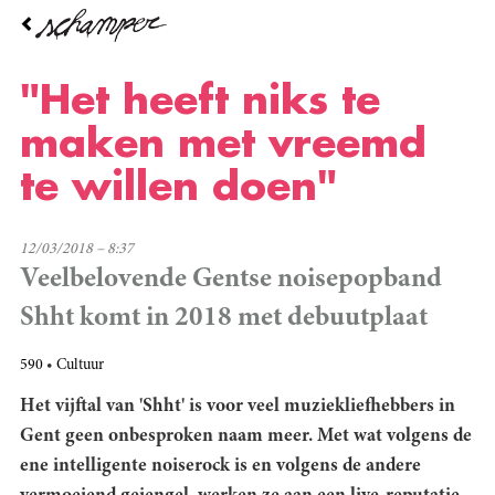
Overslaan
en
naar
de
"Het heeft niks te
inhoud
gaan
maken met vreemd
te willen doen"
12/03/2018 – 8:37
Veelbelovende Gentse noisepopband
Shht komt in 2018 met debuutplaat
590
Cultuur
Het vijftal van 'Shht' is voor veel muziekliefhebbers in
Gent geen onbesproken naam meer. Met wat volgens de
ene intelligente noiserock is en volgens de andere