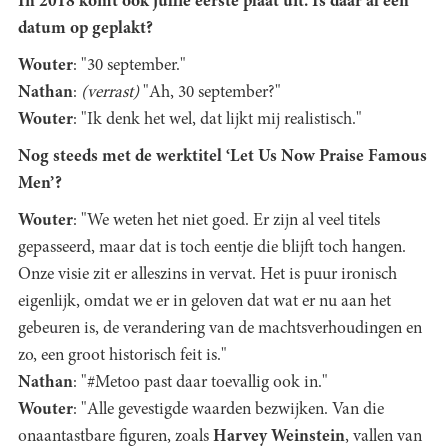
In 2018 komt ook jullie eerste plaat uit. Is daar al een
datum op geplakt?
Wouter
: "30 september."
Nathan
:
(verrast)
"Ah, 30 september?"
Wouter
: "Ik denk het wel, dat lijkt mij realistisch."
Nog steeds met de werktitel ‘Let Us Now Praise Famous
Men’?
Wouter
: "We weten het niet goed. Er zijn al veel titels
gepasseerd, maar dat is toch eentje die blijft toch hangen.
Onze visie zit er alleszins in vervat. Het is puur ironisch
eigenlijk, omdat we er in geloven dat wat er nu aan het
gebeuren is, de verandering van de machtsverhoudingen en
zo, een groot historisch feit is."
Nathan
: "#Metoo past daar toevallig ook in."
Wouter
: "Alle gevestigde waarden bezwijken. Van die
onaantastbare figuren, zoals
Harvey Weinstein
, vallen van