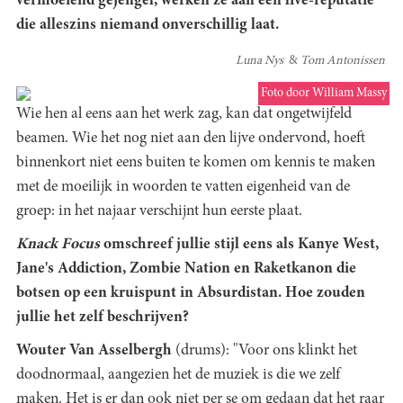
vermoeiend gejengel, werken ze aan een live-reputatie
die alleszins niemand onverschillig laat.
Luna Nys
Tom Antonissen
Foto door William Massy
Wie hen al eens aan het werk zag, kan dat ongetwijfeld
beamen. Wie het nog niet aan den lijve ondervond, hoeft
binnenkort niet eens buiten te komen om kennis te maken
met de moeilijk in woorden te vatten eigenheid van de
groep: in het najaar verschijnt hun eerste plaat.
Knack Focus
omschreef jullie stijl eens als Kanye West,
Jane's Addiction, Zombie Nation en Raketkanon die
botsen op een kruispunt in Absurdistan. Hoe zouden
jullie het zelf beschrijven?
Wouter Van Asselbergh
(drums): "Voor ons klinkt het
doodnormaal, aangezien het de muziek is die we zelf
maken. Het is er dan ook niet per se om gedaan dat het raar