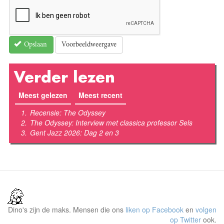
Voorbeeldweergave
Opslaan
Verder lezen
Meest gelezen
(actieve tabblad)
Meest recent
Recensie: The Odyssey
The Odyssey: Interview met classica professor Sels
Gent Jazz 2026: Dag 2 en 3
Dino's zijn de maks. Mensen die ons
liken op Facebook
en
volgen
op Twitter
ook.