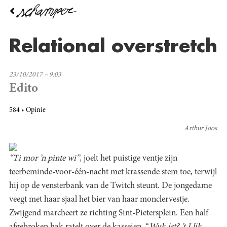
Overslaan
en
naar
de
Relational overstretch
inhoud
gaan
23/10/2017 – 9:03
Edito
584
Opinie
Arthur Joos
“Ti mor ’n pinte wi”
, joelt het puistige ventje zijn
teerbeminde-voor-één-nacht met krassende stem toe, terwijl
hij op de vensterbank van de Twitch steunt. De jongedame
veegt met haar sjaal het bier van haar monclervestje.
Zwijgend marcheert ze richting Sint-Pietersplein. Een half