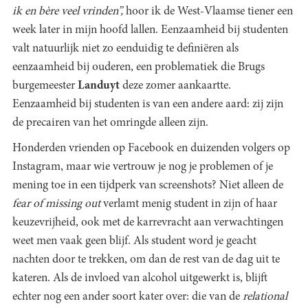
ik en bère veel vrinden”,
hoor ik de West-Vlaamse tiener een
week later in mijn hoofd lallen. Eenzaamheid bij studenten
valt natuurlijk niet zo eenduidig te definiëren als
eenzaamheid bij ouderen, een problematiek die Brugs
burgemeester
Landuyt
deze zomer aankaartte.
Eenzaamheid bij studenten is van een andere aard: zij zijn
de precairen van het omringde alleen zijn.
Honderden vrienden op Facebook en duizenden volgers op
Instagram, maar wie vertrouw je nog je problemen of je
mening toe in een tijdperk van screenshots? Niet alleen de
fear of missing out
verlamt menig student in zijn of haar
keuzevrijheid, ook met de karrevracht aan verwachtingen
weet men vaak geen blijf. Als student word je geacht
nachten door te trekken, om dan de rest van de dag uit te
kateren. Als de invloed van alcohol uitgewerkt is, blijft
echter nog een ander soort kater over: die van de
relational