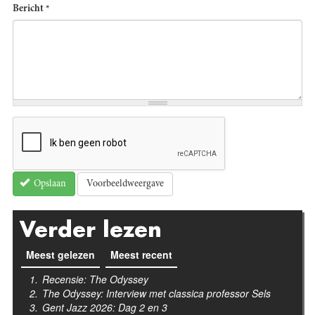
Bericht
*
Voorbeeldweergave
Opslaan
Verder lezen
Meest gelezen
(actieve tabblad)
Meest recent
Recensie: The Odyssey
The Odyssey: Interview met classica professor Sels
Gent Jazz 2026: Dag 2 en 3