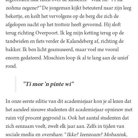
afgebroken hak ratelt over de kasseien. “
Wuk ist? ’t I lik
nohma negene?”
De jongeman kijkt beteuterd naar zijn leeg
bekertje, en keilt het vervolgens op de berg die zich de
afgelopen nacht op het trottoir heeft gevormd. Hij sloft
terug richting Overpoort. Ik leg mijn ketting terug op de
tandwielen en fiets verder de Kalandeberg af, richting de
bakker. Ik ben licht geamuseerd, maar voel me vooral
enorm gedateerd. Misschien loop ik al te lang aan de unief
rond.
"Ti mor 'n pinte wi"
In onze eerste editie van dit academiejaar kon je al lezen dat
het aandeel nieuwe studenten dit academiejaar opnieuw met
ruim vijf procent gegroeid is. Ook het aantal studenten dat
zich eenzaam voelt, zwelt elk jaar aan. Zelfs in tijden van
sociale media en
overshare
. “
Ikke? Ieenzoam? Mobanink,