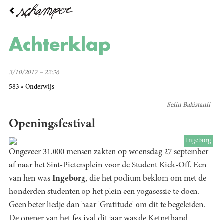
Overslaan
en
naar
de
Achterklap
inhoud
gaan
3/10/2017 – 22:36
583
Onderwijs
Selin Bakistanli
Openingsfestival
Ingeborg
Ongeveer 31.000 mensen zakten op woensdag 27 september
af naar het Sint-Pietersplein voor de Student Kick-Off. Een
van hen was
Ingeborg
, die het podium beklom om met de
honderden studenten op het plein een yogasessie te doen.
Geen beter liedje dan haar 'Gratitude' om dit te begeleiden.
De opener van het festival dit jaar was de Ketnetband.