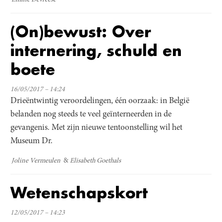
Emilie Devreese
(On)bewust: Over
internering, schuld en
boete
16/05/2017 – 14:24
Drieëntwintig veroordelingen, één oorzaak: in België
belanden nog steeds te veel geïnterneerden in de
gevangenis. Met zijn nieuwe tentoonstelling wil het
Museum Dr.
Joline Vermeulen
Elisabeth Goethals
Wetenschapskort
12/05/2017 – 14:23