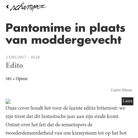
Overslaan
en
naar
de
Pantomime in plaats
inhoud
gaan
van moddergevecht
13/05/2017 – 10:18
Edito
581
Opinie
Laura Massa
Laura
Onze cover houdt het voor de laatste editie bitterzoet: we
zijn triest dat dit fantastische jaar aan zijn einde komt.
Ontzet over het feit dat de sensatiepers de
tweederdemeerderheid van ons kiessysteem tot op het bot