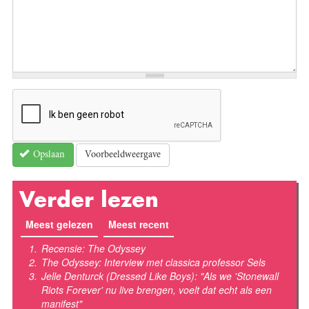
Voorbeeldweergave
Opslaan
Verder lezen
Meest gelezen
(actieve tabblad)
Meest recent
Recensie: The Odyssey
The Odyssey: Interview met classica professor Sels
Jelle Denturck (Dressed Like Boys): "Als we 'Stonewall
Riots Forever' nu live brengen, voelt dat echt als een
manifest"