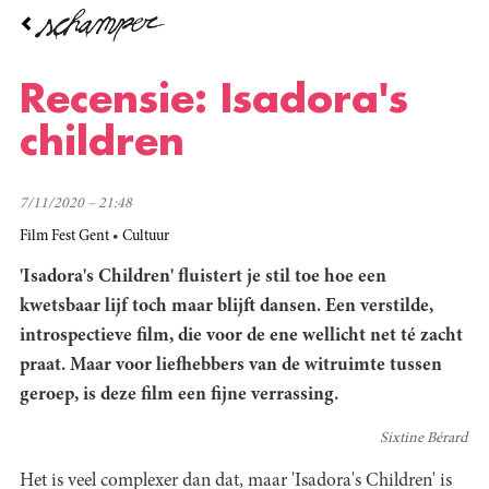
Overslaan
en
naar
de
Recensie: Isadora's
inhoud
gaan
children
7/11/2020 – 21:48
Film Fest Gent
Cultuur
'Isadora's Children' fluistert je stil toe hoe een
kwetsbaar lijf toch maar blijft dansen. Een verstilde,
introspectieve film, die voor de ene wellicht net té zacht
praat. Maar voor liefhebbers van de witruimte tussen
geroep, is deze film een fijne verrassing.
Sixtine Bérard
Het is veel complexer dan dat, maar 'Isadora's Children' is