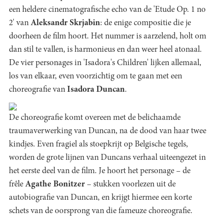
een heldere cinematografische echo van de 'Etude Op. 1 no
2'
van
Aleksandr Skrjabin
:
de enige compositie die je
doorheen de film hoort. Het nummer is aarzelend, holt om
dan stil te vallen, is harmonieus en dan weer heel atonaal.
De vier personages in 'Isadora's Children' lijken allemaal,
los van elkaar, even voorzichtig om te gaan met een
choreografie van
Isadora Duncan
.
De choreografie komt overeen met de belichaamde
traumaverwerking van Duncan, na de dood van haar twee
kindjes. Even fragiel als stoepkrijt op Belgische tegels,
worden de grote lijnen van Duncans verhaal uiteengezet in
het eerste deel van de film. Je hoort het personage – de
frêle
Agathe Bonitzer
– stukken voorlezen uit de
autobiografie van Duncan, en krijgt hiermee een korte
schets van de oorsprong van die fameuze choreografie.