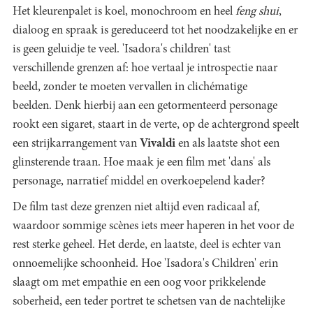
Het kleurenpalet is koel, monochroom en heel
feng shui
,
dialoog en spraak is gereduceerd tot het noodzakelijke en er
is geen geluidje te veel. 'Isadora's children' tast
verschillende grenzen af: hoe vertaal je introspectie naar
beeld, zonder te moeten vervallen in clichématige
beelden. Denk hierbij aan een getormenteerd personage
rookt een sigaret, staart in de verte, op de achtergrond speelt
een strijkarrangement van
Vivaldi
en als laatste shot een
glinsterende traan. Hoe maak je een film met 'dans' als
personage, narratief middel en overkoepelend kader?
De film tast deze grenzen niet altijd even radicaal af,
waardoor sommige scènes iets meer haperen in het voor de
rest sterke geheel. Het derde, en laatste, deel is echter van
onnoemelijke schoonheid. Hoe 'Isadora's Children' erin
slaagt om met empathie en een oog voor prikkelende
soberheid, een teder portret te schetsen van de nachtelijke