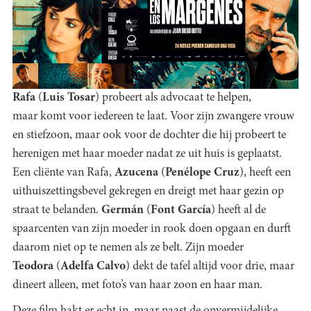
Rafa
(
Luis Tosar
) probeert als advocaat te helpen,
maar komt voor iedereen te laat. Voor zijn zwangere vrouw
en stiefzoon, maar ook voor de dochter die hij probeert te
herenigen met haar moeder nadat ze uit huis is geplaatst.
Een cliënte van Rafa,
Azucena
(
Penélope Cruz
), heeft een
uithuiszettingsbevel gekregen en dreigt met haar gezin op
straat te belanden.
Germán
(
Font García
) heeft al de
spaarcenten van zijn moeder in rook doen opgaan en durft
daarom niet op te nemen als ze belt. Zijn moeder
Teodora
(
Adelfa Calvo
) dekt de tafel altijd voor drie, maar
dineert alleen, met foto’s van haar zoon en haar man.
Deze film hakt er echt in, maar naast de onvermijdelijke