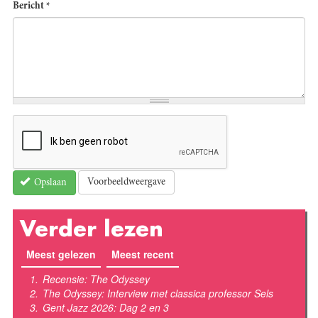
Bericht
*
Voorbeeldweergave
Opslaan
Verder lezen
Meest gelezen
(actieve tabblad)
Meest recent
Recensie: The Odyssey
The Odyssey: Interview met classica professor Sels
Gent Jazz 2026: Dag 2 en 3