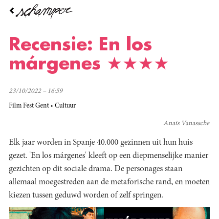
Overslaan
en
naar
de
Recensie: En los
inhoud
gaan
márgenes ★★★★
23/10/2022 – 16:59
Film Fest Gent
Cultuur
Anaïs Vanassche
Elk jaar worden in Spanje 40.000 gezinnen uit hun huis
gezet. 'En los márgenes' kleeft op een diepmenselijke manier
gezichten op dit sociale drama. De personages staan
allemaal moegestreden aan de metaforische rand, en moeten
kiezen tussen geduwd worden of zelf springen.