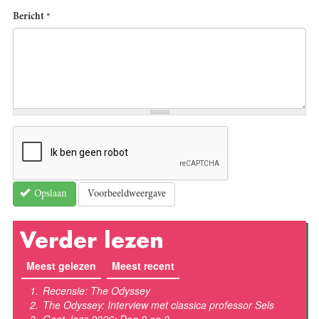
Bericht
*
Voorbeeldweergave
Opslaan
Verder lezen
Meest gelezen
(actieve tabblad)
Meest recent
Recensie: The Odyssey
The Odyssey: Interview met classica professor Sels