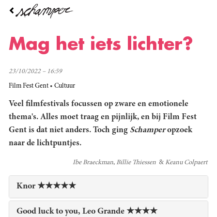
Overslaan
en
naar
de
Mag het iets lichter?
inhoud
gaan
23/10/2022 – 16:59
Film Fest Gent
Cultuur
Veel filmfestivals focussen op zware en emotionele
thema's. Alles moet traag en pijnlijk, en bij Film Fest
Gent is dat niet anders. Toch ging
Schamper
opzoek
naar de lichtpuntjes.
Ibe Braeckman
Billie Thiessen
Keanu Colpaert
Knor ★★★★★
Good luck to you, Leo Grande ★★★★