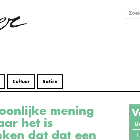
Zo
Zoek
Cultuur
Satire
V
ar het is
Me
nken dat dat een