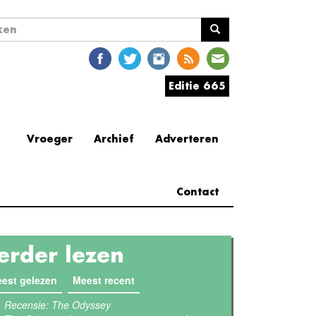
ekveld
en
Editie 665
Vroeger
Archief
Adverteren
Contact
erder lezen
est gelezen
(actieve tabblad)
Meest recent
Recensie: The Odyssey