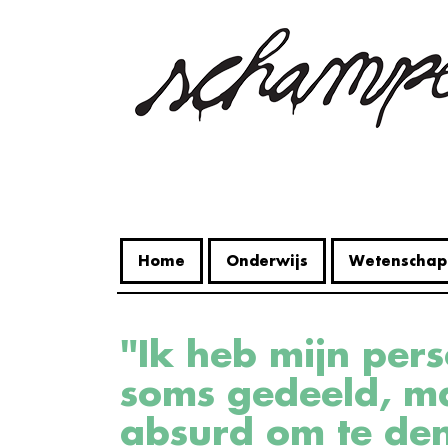
Overslaan
en
naar
de
inhoud
gaan
Home
Onderwijs
Wetenschap
"Ik heb mijn persoonlijke mening
soms gedeeld, ma
absurd om te de