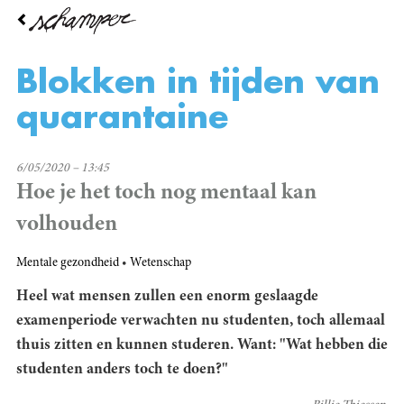
Overslaan
en
naar
de
Blokken in tijden van
inhoud
gaan
quarantaine
6/05/2020 – 13:45
Hoe je het toch nog mentaal kan
volhouden
Mentale gezondheid
Wetenschap
Heel wat mensen zullen een enorm geslaagde
examenperiode verwachten nu studenten, toch allemaal
thuis zitten en kunnen studeren. Want: "Wat hebben die
studenten anders toch te doen?"