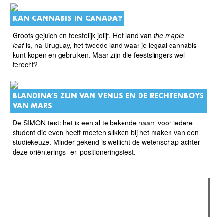
KAN CANNABIS IN CANADA?
Groots gejuich en feestelijk jolijt. Het land van
the maple
leaf
is, na Uruguay, het tweede land waar je legaal cannabis
kunt kopen en gebruiken. Maar zijn die feestslingers wel
terecht?
BLANDINA’S ZIJN VAN VENUS EN DE RECHTENBOYS
VAN MARS
De SIMON-test: het is een al te bekende naam voor iedere
student die even heeft moeten slikken bij het maken van een
studiekeuze. Minder gekend is wellicht de wetenschap achter
deze oriënterings- en positioneringstest.
Verder lezen
Meest gelezen
(actieve tabblad)
Meest recent