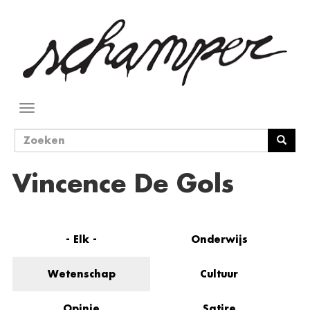
Overslaan
en
naar
de
inhoud
gaan
Navigatie
wisselen
Zoekveld
Zoeken
Vincence De Gols
- Elk -
Onderwijs
Wetenschap
Cultuur
Opinie
Satire