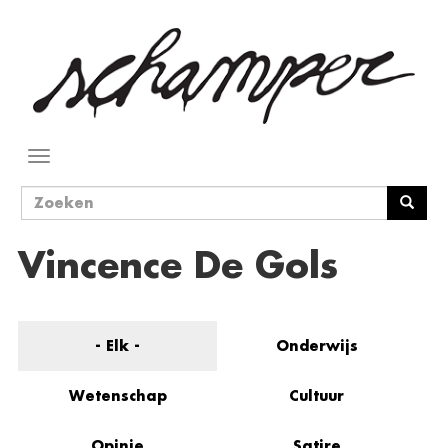
Overslaan
en
naar
de
inhoud
gaan
Navigatie
wisselen
Zoekveld
Zoeken
Vincence De Gols
- Elk -
Onderwijs
Wetenschap
Cultuur
Opinie
Satire