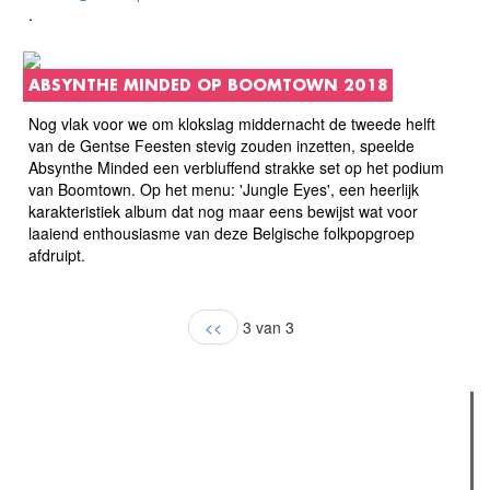
.
ABSYNTHE MINDED OP BOOMTOWN 2018
Nog vlak voor we om klokslag middernacht de tweede helft
van de Gentse Feesten stevig zouden inzetten, speelde
Absynthe Minded een verbluffend strakke set op het podium
van Boomtown. Op het menu: 'Jungle Eyes', een heerlijk
karakteristiek album dat nog maar eens bewijst wat voor
laaiend enthousiasme van deze Belgische folkpopgroep
afdruipt.
<<
3 van 3
Verder lezen
Meest gelezen
(actieve tabblad)
Meest recent