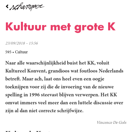
Overslaan
en
naar
de
Kultuur met grote K
inhoud
gaan
23/09/2018 – 15:56
595
Cultuur
Naar alle waarschijnlijkheid buist het KK, voluit
Kultureel Konvent, grandioos wat foutloos Nederlands
betreft. Maar ach, laat ons heel even een oogje
toeknijpen voor zij die de invoering van de nieuwe
spelling in 1996 steevast blijven verwerpen. Het KK
omvat immers veel meer dan een luttele discussie over
zijn al dan niet correcte schrijfwijze.
Vincence De Gols