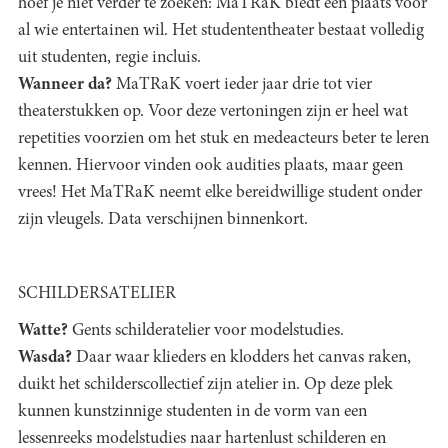
hoef je niet verder te zoeken: MaTRaK biedt een plaats voor
al wie entertainen wil. Het studententheater bestaat volledig
uit studenten, regie incluis.
Wanneer da?
MaTRaK voert ieder jaar drie tot vier
theaterstukken op. Voor deze vertoningen zijn er heel wat
repetities voorzien om het stuk en medeacteurs beter te leren
kennen. Hiervoor vinden ook audities plaats, maar geen
vrees! Het MaTRaK neemt elke bereidwillige student onder
zijn vleugels. Data verschijnen binnenkort.
SCHILDERSATELIER
Watte?
Gents schilderatelier voor modelstudies.
Wasda?
Daar waar klieders en klodders het canvas raken,
duikt het schilderscollectief zijn atelier in. Op deze plek
kunnen kunstzinnige studenten in de vorm van een
lessenreeks modelstudies naar hartenlust schilderen en