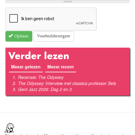
Voorbeeldweergave
Opslaan
Verder lezen
Meest gelezen
(actieve tabblad)
Meest recent
Recensie: The Odyssey
The Odyssey: Interview met classica professor Sels
Gent Jazz 2026: Dag 2 en 3