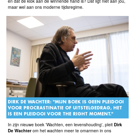
en dat de klok aan de winnende hand is? Dat ligt niet aan jou,
maar wel aan ons moderne tijdsregime.
DIRK DE WACHTER: "MIJN BOEK IS GEEN PLEIDOOI
VOOR PROCRASTINATIE OF UITSTELGEDRAG, HET
IS EEN PLEIDOOI VOOR THE RIGHT MOMENT."
In zijn nieuwe boek 'Wachten, een levenshouding', pleit
Dirk
De Wachter
om het wachten meer te omarmen in ons