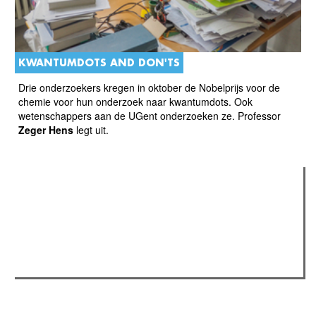
KWANTUMDOTS AND DON'TS
Drie onderzoekers kregen in oktober de Nobelprijs voor de
chemie voor hun onderzoek naar kwantumdots. Ook
wetenschappers aan de UGent onderzoeken ze. Professor
Zeger Hens
legt uit.
Verder lezen
Meest gelezen
(actieve tabblad)
Meest recent
Recensie: The Odyssey
The Odyssey: Interview met classica professor Sels
Gent Jazz 2026: Dag 2 en 3