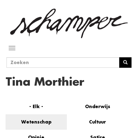
Overslaan
en
naar
de
inhoud
gaan
Navigatie
wisselen
Zoekveld
Zoeken
Tina Morthier
- Elk -
Onderwijs
Wetenschap
Cultuur
Opinie
Satire