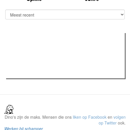
Verder lezen
Meest gelezen
Meest recent
(actieve tabblad)
The Odyssey: Interview met classica professor Sels
Recensie: The Odyssey
Plateau Memories LEGO-set review
Dino's zijn de maks. Mensen die ons
liken op Facebook
en
volgen
op Twitter
ook.
Werken bij schamper