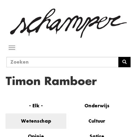
Overslaan
en
naar
de
inhoud
gaan
Navigatie
wisselen
Zoekveld
Zoeken
Timon Ramboer
- Elk -
Onderwijs
Wetenschap
Cultuur
Opinie
Satire