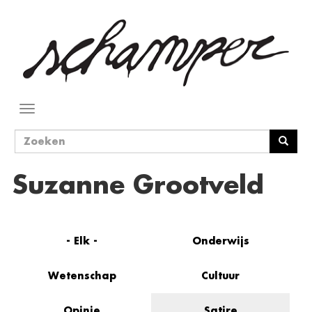
Overslaan
en
naar
de
inhoud
gaan
Navigatie
wisselen
Zoekveld
Zoeken
Suzanne Grootveld
- Elk -
Onderwijs
Wetenschap
Cultuur
Opinie
Satire