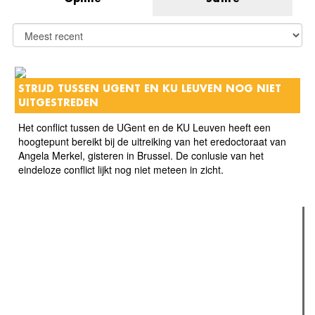
STRIJD TUSSEN UGENT EN KU LEUVEN NOG NIET
UITGESTREDEN
Het conflict tussen de UGent en de KU Leuven heeft een
hoogtepunt bereikt bij de uitreiking van het eredoctoraat van
Angela Merkel, gisteren in Brussel. De conlusie van het
eindeloze conflict lijkt nog niet meteen in zicht.
Verder lezen
Meest gelezen
Meest recent
(actieve tabblad)
The Odyssey: Interview met classica professor Sels
Recensie: The Odyssey
Plateau Memories LEGO-set review