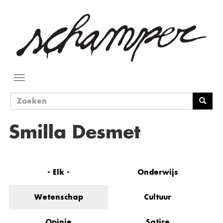
Overslaan
en
naar
de
inhoud
gaan
Navigatie
wisselen
Zoekveld
Zoeken
Smilla Desmet
- Elk -
Onderwijs
Wetenschap
Cultuur
Opinie
Satire