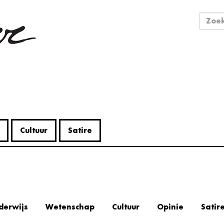
Zo
Zoek
Cultuur
Satire
derwijs
Wetenschap
Cultuur
Opinie
Satir