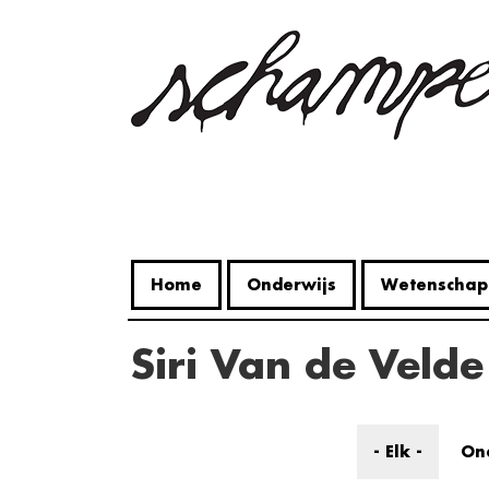
Overslaan
en
naar
de
inhoud
gaan
Home
Onderwijs
Wetenschap
Siri Van de Velde
- Elk -
On