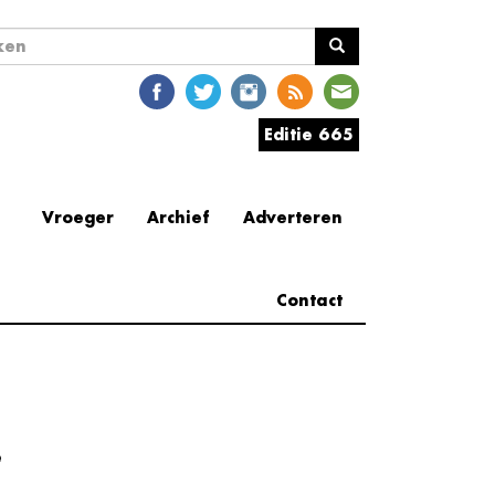
ekveld
en
Editie 665
Vroeger
Archief
Adverteren
Contact
e