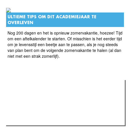
ULTIEME TIPS OM DIT ACADEMIEJAAR TE
OVERLEVEN
Nog 200 dagen en het is opnieuw zomervakantie, hoezee! Tijd
om een aftelkalender te starten. Of misschien is het eerder tijd
om je levensstijl een beetje aan te passen, als je nog steeds
van plan bent om de volgende zomervakantie te halen (al dan
niet met een strak zomerlijf).
Verder lezen
Meest gelezen
(actieve tabblad)
Meest recent
Recensie: The Odyssey
The Odyssey: Interview met classica professor Sels
Gent Jazz 2026: Dag 2 en 3