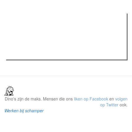
Verder lezen
Meest gelezen
(actieve tabblad)
Meest recent
Recensie: The Odyssey
The Odyssey: Interview met classica professor Sels
Gent Jazz 2026: Dag 2 en 3
Dino's zijn de maks. Mensen die ons
liken op Facebook
en
volgen
op Twitter
ook.
Werken bij schamper