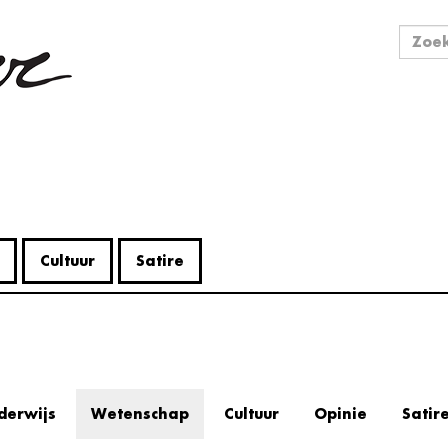
Zo
Zoek
Cultuur
Satire
derwijs
Wetenschap
Cultuur
Opinie
Satir