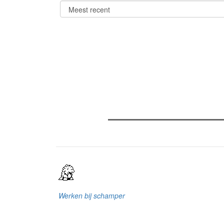
Verder lezen
Meest gelezen
(actieve tabblad)
Meest recent
Recensie: The Odyssey
The Odyssey: Interview met cl
Sels
Gent Jazz 2026: Dag 2 en 3
Werken bij schamper