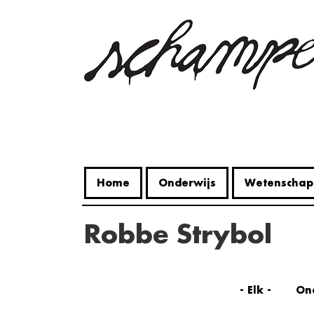
Overslaan
en
naar
de
inhoud
gaan
Home
Onderwijs
Wetenschap
Robbe Strybol
- Elk -
On