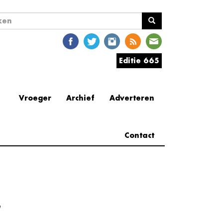
ekveld
en
Editie 665
Vroeger
Archief
Adverteren
Contact
e