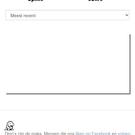
Verder lezen
Meest gelezen
(actieve tabblad)
Meest recent
Recensie: The Odyssey
The Odyssey: Interview met classica professor Sels
Jelle Denturck (Dressed Like Boys): "Als we 'Stonewall
Riots Forever' nu live brengen, voelt dat echt als een
manifest"
Dino's zijn de maks. Mensen die ons
liken op Facebook
en
volgen