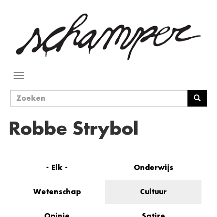
Overslaan
en
naar
de
inhoud
gaan
Navigatie
wisselen
Zoekveld
Zoeken
Robbe Strybol
- Elk -
Onderwijs
Wetenschap
Cultuur
Opinie
Satire