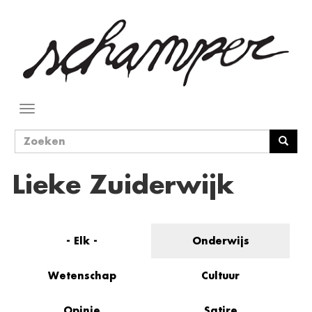
Overslaan
en
naar
de
inhoud
gaan
Navigatie
wisselen
Zoekveld
Zoeken
Lieke Zuiderwijk
- Elk -
Onderwijs
Wetenschap
Cultuur
Opinie
Satire