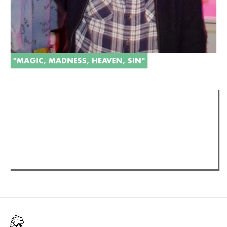
"MAGIC, MADNESS, HEAVEN, SIN"
Verder lezen
Meest gelezen
(actieve tabblad)
Meest recent
Recensie: The Odyssey
The Odyssey: Interview met classica professor Sels
Gent Jazz 2026: Dag 2 en 3