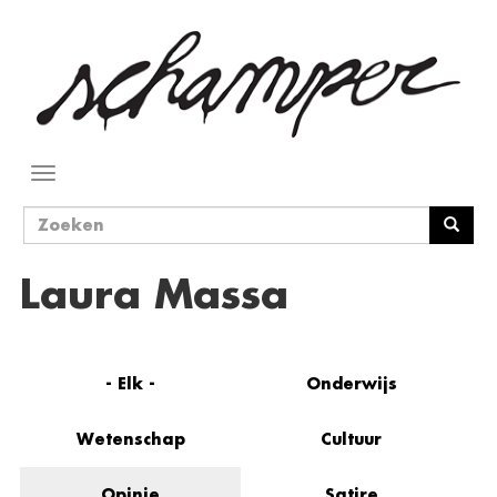
Overslaan
en
naar
de
inhoud
gaan
Navigatie
wisselen
Zoekveld
Zoeken
Laura Massa
- Elk -
Onderwijs
Wetenschap
Cultuur
Opinie
Satire