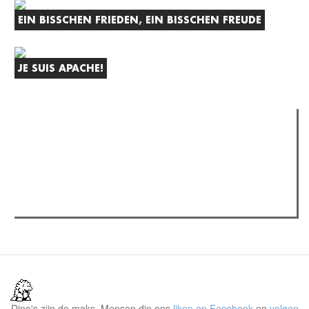
EIN BISSCHEN FRIEDEN, EIN BISSCHEN FREUDE
JE SUIS APACHE!
Verder lezen
Meest gelezen
Meest recent
(actieve tabblad)
The Odyssey: Interview met classica professor Sels
Recensie: The Odyssey
Plateau Memories LEGO-set review
Dino's zijn de maks. Mensen die ons
liken op Facebook
en
volgen