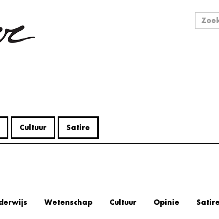
Zo
Zoek
Cultuur
Satire
s
derwijs
Wetenschap
Cultuur
Opinie
Satir