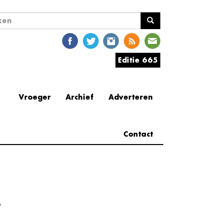
ekveld
en
Editie 665
Vroeger
Archief
Adverteren
Contact
e