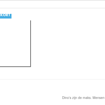
SKORT
oys): "Als we
ve brengen, voelt
Dino's zijn de maks. Mensen