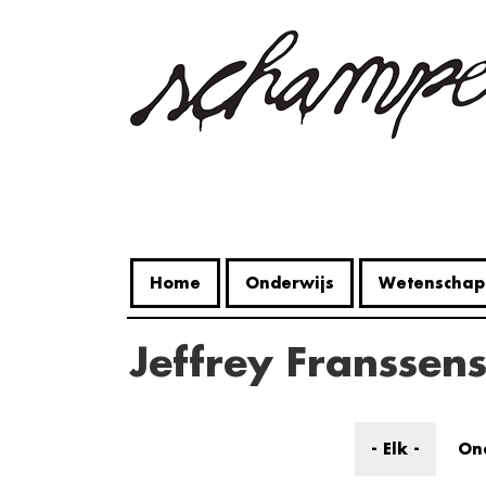
Overslaan
en
naar
de
inhoud
gaan
Home
Onderwijs
Wetenschap
Jeffrey Franssen
- Elk -
On