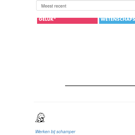
"IK BEN HEEL GELUKKIG,
MAAR IK MOET HARD
WERKEN VOOR DAT
GELUK"
WETENSCHAP
Begin 2018 was VTM
Verder lezen
NIEUWS-journaliste Bo Van
Spilbeeck, toen nog
Meest gelezen
(actieve tabblad)
Meest recent
Boudewijn, even
wereldnieuws. Ze koos ervoor
Recensie: The Odyssey
om niet meer als man, maar
Gent Jazz 2026: Dag 2 en 3
als vrouw door het leven te
Jelle Denturck (Dressed Like B
gaan. Een jaar later is Bo
'Stonewall Riots Forever' nu li
gelukkiger dan ooit: "Het voelt
dat echt als een manifest"
bijna onbeschrijfelijk om
eindelijk mezelf te kunnen
zijn."
Werken bij schamper