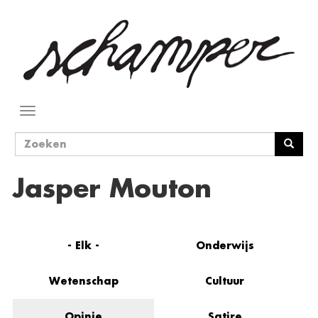
Overslaan
en
naar
de
inhoud
gaan
Navigatie
wisselen
Zoekveld
Zoeken
Jasper Mouton
- Elk -
Onderwijs
Wetenschap
Cultuur
Opinie
Satire