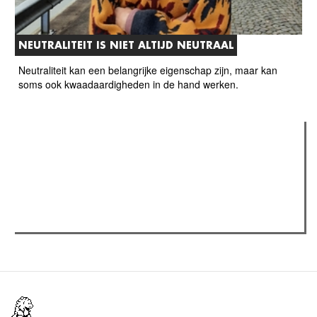
NEUTRALITEIT IS NIET ALTIJD NEUTRAAL
Neutraliteit kan een belangrijke eigenschap zijn, maar kan
soms ook kwaadaardigheden in de hand werken.
Verder lezen
Meest gelezen
(actieve tabblad)
Meest recent
Recensie: The Odyssey
The Odyssey: Interview met classica professor Sels
Gent Jazz 2026: Dag 2 en 3