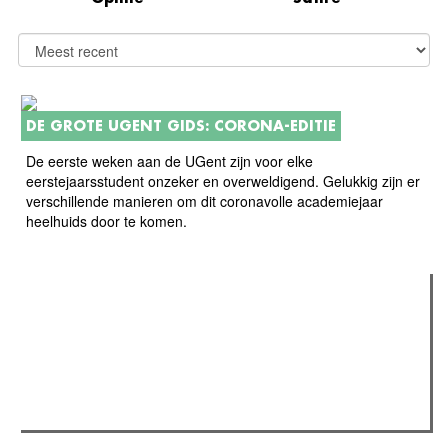
DE GROTE UGENT GIDS: CORONA-EDITIE
De eerste weken aan de UGent zijn voor elke
eerstejaarsstudent onzeker en overweldigend. Gelukkig zijn er
verschillende manieren om dit coronavolle academiejaar
heelhuids door te komen.
Verder lezen
Meest gelezen
Meest recent
(actieve tabblad)
The Odyssey: Interview met classica professor Sels
Recensie: The Odyssey
Plateau Memories LEGO-set review