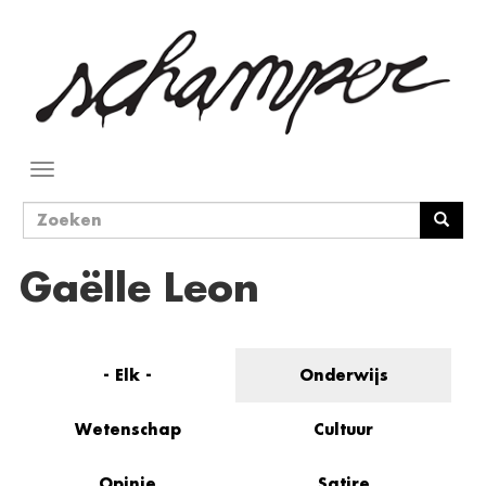
Overslaan
en
naar
de
inhoud
gaan
Navigatie
wisselen
Zoekveld
Zoeken
Gaëlle Leon
- Elk -
Onderwijs
Wetenschap
Cultuur
Opinie
Satire