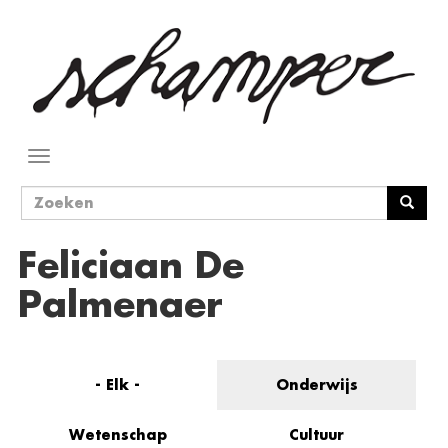
Overslaan
en
naar
de
inhoud
gaan
Navigatie
wisselen
Zoekveld
Zoeken
Feliciaan De
Palmenaer
- Elk -
Onderwijs
Wetenschap
Cultuur