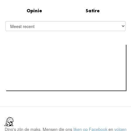
Opinie
Satire
Verder lezen
Meest gelezen
(actieve tabblad)
Meest recent
Recensie: The Odyssey
The Odyssey: Interview met classica professor Sels
Gent Jazz 2026: Dag 2 en 3
Dino's zijn de maks. Mensen die ons
liken op Facebook
en
volgen