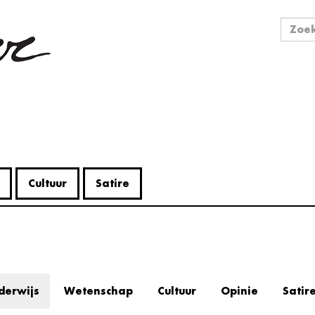
Zo
Zoek
Cultuur
Satire
derwijs
Wetenschap
Cultuur
Opinie
Satir