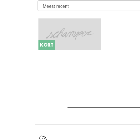
KORT
Verder lezen
Meest gelezen
(actieve tabblad)
Meest recent
Recensie: The Odyssey
The Odyssey: Interview met cl
Sels
Gent Jazz 2026: Dag 2 en 3