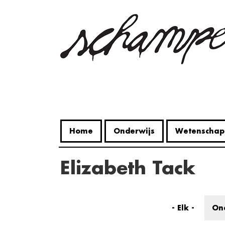
Overslaan
en
naar
de
inhoud
gaan
Home
Onderwijs
Wetenschap
Elizabeth Tack
- Elk -
On