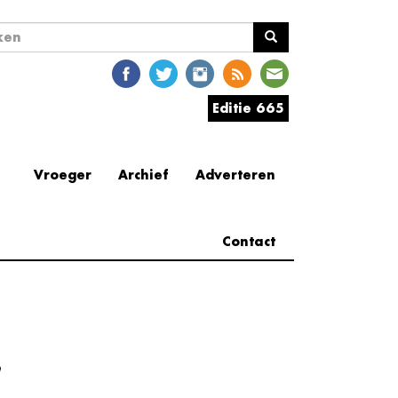
ekveld
en
Editie 665
Vroeger
Archief
Adverteren
Contact
e