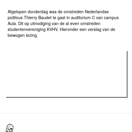
SPERMA IS DE NIEUWE BITCOIN"
Afgelopen donderdag was de omstreden Nederlandse
politicus Thierry Baudet te gast in auditorium C van campus
Aula. Dit op uitnodiging van de al even omstreden
studentenvereniging KVHV. Hieronder een verslag van de
bewogen lezing.
Verder lezen
Meest gelezen
Meest recent
(actieve tabblad)
The Odyssey: Interview met classica professor Sels
Recensie: The Odyssey
Plateau Memories LEGO-set review