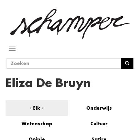
Overslaan
en
naar
de
inhoud
gaan
Navigatie
wisselen
Zoekveld
Zoeken
Eliza De Bruyn
- Elk -
Onderwijs
Wetenschap
Cultuur
Opinie
Satire