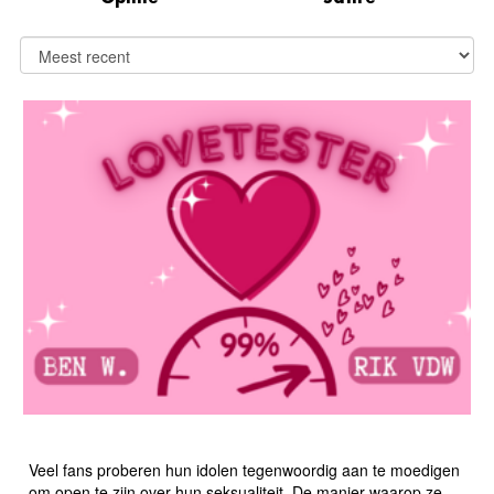
UIT DE KAST GETROKKEN
Veel fans proberen hun idolen tegenwoordig aan te moedigen
om open te zijn over hun seksualiteit. De manier waarop ze