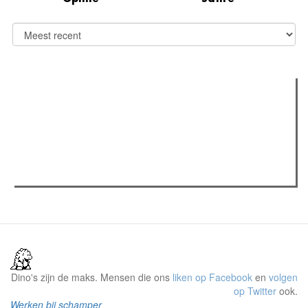
Verder lezen
Meest gelezen
Meest recent
(actieve tabblad)
The Odyssey: Interview met classica professor Sels
Recensie: The Odyssey
Plateau Memories LEGO-set review
Dino's zijn de maks. Mensen die ons
liken op Facebook
en
volgen
op Twitter
ook.
Werken bij schamper