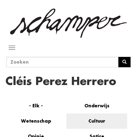
Overslaan
en
naar
de
inhoud
gaan
Navigatie
wisselen
Zoekveld
Zoeken
Cléis Perez Herrero
- Elk -
Onderwijs
Wetenschap
Cultuur
Opinie
Satire