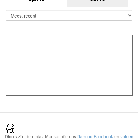
Verder lezen
Meest gelezen
(actieve tabblad)
Meest recent
Recensie: The Odyssey
The Odyssey: Interview met classica professor Sels
Jelle Denturck (Dressed Like Boys): "Als we 'Stonewall
Riots Forever' nu live brengen, voelt dat echt als een
manifest"
Dino's zijn de maks. Mensen die ons
liken op Facebook
en
volgen