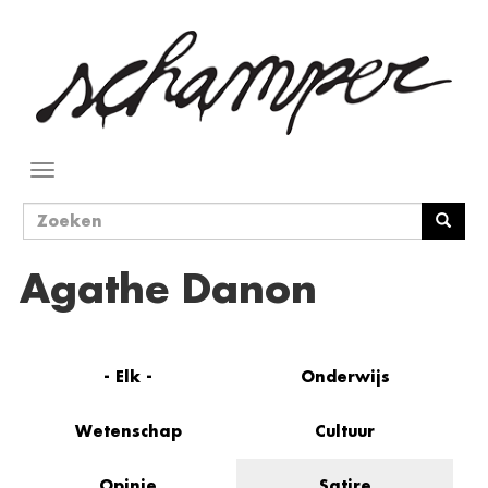
Overslaan
en
naar
de
inhoud
gaan
Navigatie
wisselen
Zoekveld
Zoeken
Agathe Danon
- Elk -
Onderwijs
Wetenschap
Cultuur
Opinie
Satire