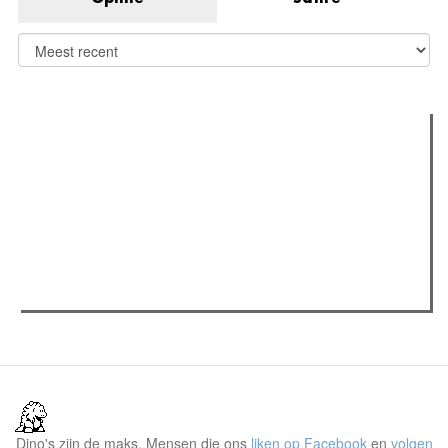
Verder lezen
Meest gelezen
(actieve tabblad)
Meest recent
Recensie: The Odyssey
The Odyssey: Interview met classica professor Sels
Jelle Denturck (Dressed Like Boys): "Als we 'Stonewall
Riots Forever' nu live brengen, voelt dat echt als een
manifest"
Dino's zijn de maks. Mensen die ons
liken op Facebook
en
volgen