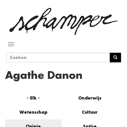
Overslaan
en
naar
de
inhoud
gaan
Navigatie
wisselen
Zoekveld
Zoeken
Agathe Danon
- Elk -
Onderwijs
Wetenschap
Cultuur
Opinie
Satire