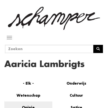
Overslaan
en
naar
de
inhoud
gaan
Navigatie
wisselen
Zoekveld
Zoeken
Aaricia Lambrigts
- Elk -
Onderwijs
Wetenschap
Cultuur
Opinie
Satire