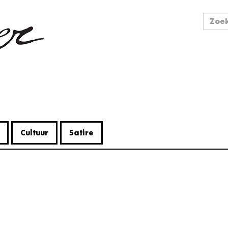
Zo
Zoek
Cultuur
Satire
V
Me