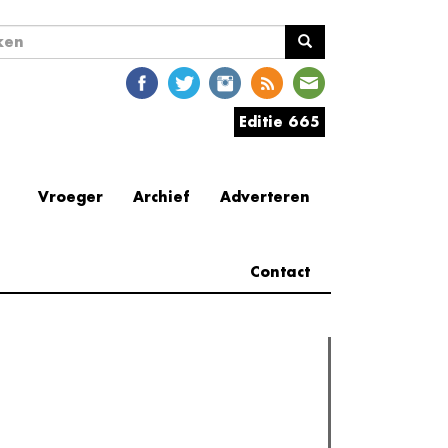
ekveld
en
Editie 665
Vroeger
Archief
Adverteren
Contact
erder lezen
est gelezen
(actieve tabblad)
Meest recent
Recensie: The Odyssey