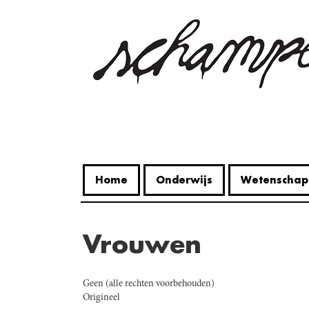
Overslaan
en
naar
de
inhoud
gaan
Home
Onderwijs
Wetenschap
Vrouwen
Geen (alle rechten voorbehouden)
Origineel