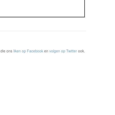
The Odyssey: Interview met classica professor
Sels
Gent Jazz 2026: Dag 2 en 3
 die ons
liken op Facebook
en
volgen op Twitter
ook.