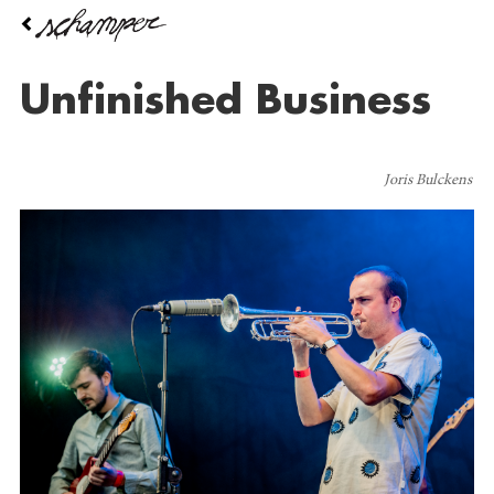
Overslaan
en
naar
de
Unfinished Business
inhoud
gaan
Joris Bulckens