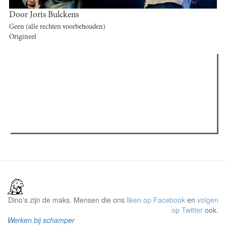
Door Joris Bulckens
Geen (alle rechten voorbehouden)
Origineel
Verder lezen
Meest gelezen
Meest recent
(actieve tabblad)
The Odyssey: Interview met classica professor Sels
Recensie: The Odyssey
Plateau Memories LEGO-set review
Dino's zijn de maks. Mensen die ons
liken op Facebook
en
volgen
op Twitter
ook.
Werken bij schamper