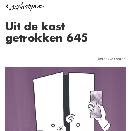
Overslaan
en
naar
de
Uit de kast
inhoud
gaan
getrokken 645
Yanne De Frenne