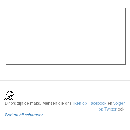
Verder lezen
Meest gelezen
(actieve tabblad)
Meest recent
Recensie: The Odyssey
The Odyssey: Interview met classica professor Sels
Jelle Denturck (Dressed Like Boys): "Als we 'Stonewall
Riots Forever' nu live brengen, voelt dat echt als een
manifest"
Dino's zijn de maks. Mensen die ons
liken op Facebook
en
volgen
op Twitter
ook.
Werken bij schamper