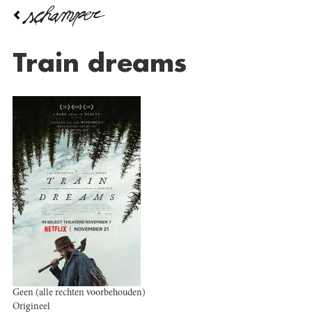
Overslaan
en
naar
de
train dreams
inhoud
gaan
Geen (alle rechten voorbehouden)
Origineel